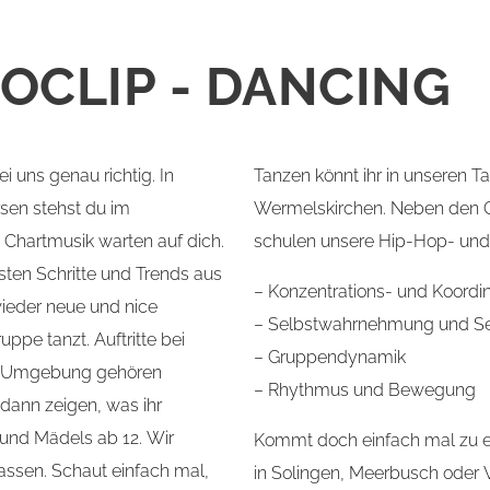
OCLIP - DANCING
ei uns genau richtig. In
Tanzen könnt ihr in unseren 
sen stehst du im
Wermelskirchen. Neben den C
Chartmusik warten auf dich.
schulen unsere Hip-Hop- und
sten Schritte und Trends aus
– Konzentrations- und Koordin
ieder neue und nice
– Selbstwahrnehmung und Se
ppe tanzt. Auftritte bei
– Gruppendynamik
er Umgebung gehören
– Rhythmus und Bewegung
dann zeigen, was ihr
 und Mädels ab 12. Wir
Kommt doch einfach mal zu e
lassen. Schaut einfach mal,
in Solingen, Meerbusch oder W