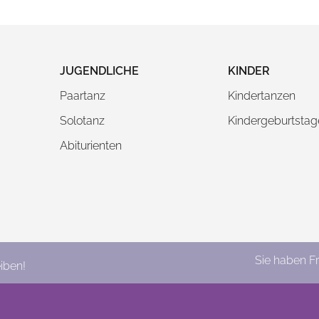
JUGENDLICHE
KINDER
Paartanz
Kindertanzen
Solotanz
Kindergeburtstag
Abiturienten
Sie haben F
iben!